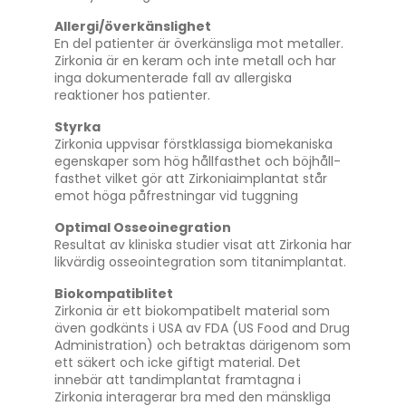
Allergi/överkänslighet
En del patienter är överkänsliga mot metaller.
Zirkonia är en keram och inte metall och har
inga dokumenterade fall av allergiska
reaktioner hos patienter.
Styrka
Zirkonia uppvisar förstklassiga biomekaniska
egenskaper som hög hållfasthet och böjhåll-
fasthet vilket gör att Zirkoniaimplantat står
emot höga påfrestningar vid tuggning
Optimal Osseoinegration
Resultat av kliniska studier visat att Zirkonia har
likvärdig osseointegration som titanimplantat.
Biokompatiblitet
Zirkonia är ett biokompatibelt material som
även godkänts i USA av FDA (US Food and Drug
Administration) och betraktas därigenom som
ett säkert och icke giftigt material. Det
innebär att tandimplantat framtagna i
Zirkonia interagerar bra med den mänskliga