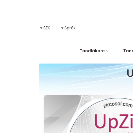
▼
▼
Språk
Tandläkare
Tand
U