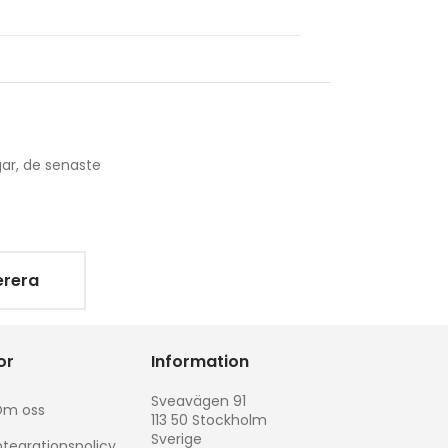
ar, de senaste
rera
or
Information
Sveavägen 91
m oss
113 50 Stockholm
Sverige
ntegrationspolicy