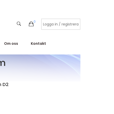
0
Logga in / registrera
Om oss
Kontakt
mm
m D2