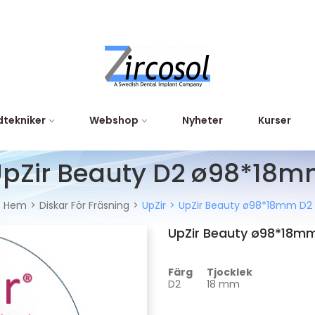
tekniker
Webshop
Nyheter
Kurser
pZir Beauty D2 ø98*18
Hem
Diskar För Fräsning
UpZir
UpZir Beauty ø98*18mm D2
UpZir Beauty ø98*18m
Färg
Tjocklek
D2
18 mm