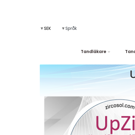
▼
▼
Språk
Tandläkare
Tand