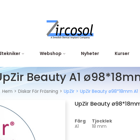
tekniker
Webshop
Nyheter
Kurser
UpZir Beauty A1 ø98*18m
Hem
Diskar För Fräsning
UpZir
UpZir Beauty ø98*18mm A1
UpZir Beauty ø98*18mm
Färg
Tjocklek
A1
18 mm