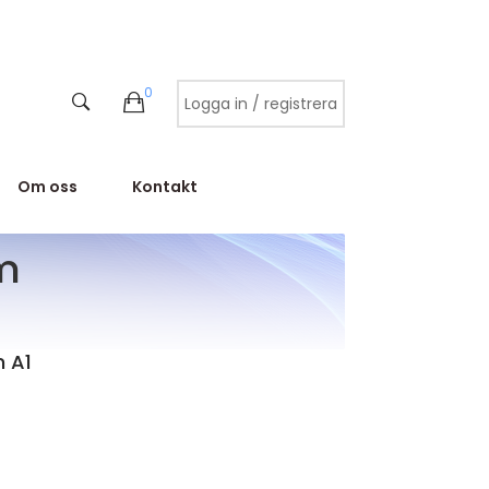
0
Logga in / registrera
Om oss
Kontakt
m
 A1