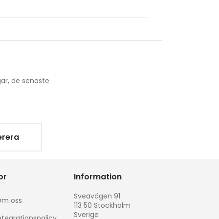
ar, de senaste
rera
or
Information
Sveavägen 91
m oss
113 50 Stockholm
Sverige
ntegrationspolicy